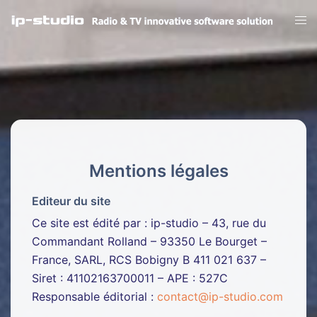
Aller
Ouvr
au
le
contenu
men
Mentions légales
Editeur du site
Ce site est édité par : ip-studio – 43, rue du
Commandant Rolland – 93350 Le Bourget –
France, SARL, RCS Bobigny B 411 021 637 –
Siret : 41102163700011 – APE : 527C
Responsable éditorial :
contact@ip-studio.com